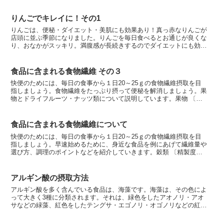
カロリーなので、気になるカロリーを増やさずに食物繊維...
りんごでキレイに！その1
りんごは、便秘・ダイエット・美肌にも効果あり！真っ赤なりんごが
店頭に並ぶ季節になりました。りんごを毎日食べるとお通じが良くな
り、おなかがスッキリ。満腹感が長続きするのでダイエットにも効果
的です。それから、肌までキレイにしてくれます。そんなり...
食品に含まれる食物繊維 その３
快便のためには、毎日の食事から１日20～25ｇの食物繊維摂取を目
指しましょう。食物繊維をたっぷり摂って便秘を解消しましょう。果
物とドライフルーツ・ナッツ類について説明しています。果物 〔腸
にやさしい食物繊維が多く、酸味は腸に刺激的〕 腸にや...
食品に含まれる食物繊維について
快便のためには、毎日の食事から１日20～25ｇの食物繊維摂取を目
指しましょう。早速始めるために、身近な食品を例にあげて繊維量や
選び方、調理のポイントなどを紹介していきます。穀類 〔精製度の
低いものほど食物繊維が豊富〕お米や麦などの穀類は食物...
アルギン酸の摂取方法
アルギン酸を多く含んでいる食品は、海藻です。海藻は、その色によ
って大きく3種に分類されます。それは、緑色をしたアオノリ・アオ
サなどの緑藻、紅色をしたテングサ・エゴノリ・オゴノリなどの紅
藻、濃い褐色から茶褐色のわかめ・昆布・ひじきなどの褐藻で...