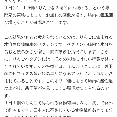
良くなることです。
１日に1～1､5個のりんごを３週間食べ続ける、という専
門家の実験によって、お通じの回数が増え、腸内の
善玉菌
が増えることが確認されています。
この効果のもとと考えられているのは、りんごに含まれる
水溶性食物繊維のペクチンです。ペクチンが腸内で水分を
含むと便のかさが増し、腸の動きを活発にします。さら
に、りんごペクチンには、ほかの果物にはない特徴が見い
だされています。その特徴とは、りんごペクチンに、善玉
菌のビフィズス菌だけのエサになるアラビノオリゴ糖が含
まれていることです。このオリゴ糖によって腸内の酸性度
が上がり、悪玉菌が生息しにくい環境がつくられるので
す。
１日１個のりんごで得られる食物繊維は３ｇ、皮まで食べ
て約４ｇです。日本人に不足している食物繊維あと５ｇ分