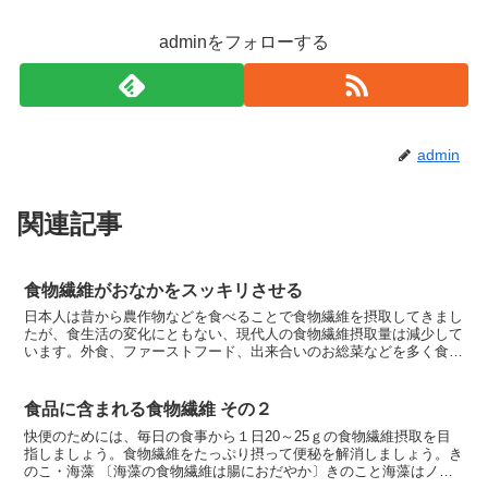
adminをフォローする
admin
関連記事
食物繊維がおなかをスッキリさせる
日本人は昔から農作物などを食べることで食物繊維を摂取してきまし
たが、食生活の変化にともない、現代人の食物繊維摂取量は減少して
います。外食、ファーストフード、出来合いのお総菜などを多く食べ
る習慣がついてしまっていると、どうしても食物繊維不足に...
食品に含まれる食物繊維 その２
快便のためには、毎日の食事から１日20～25ｇの食物繊維摂取を目
指しましょう。食物繊維をたっぷり摂って便秘を解消しましょう。き
のこ・海藻 〔海藻の食物繊維は腸におだやか〕きのこと海藻はノー