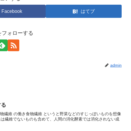
Facebook
はてブ
nをフォローする
admin
する
食物繊維 の働き食物繊維 というと野菜などのすじっぽいものを想像
には繊維でないものも含めて、人間の消化酵素では消化されない成