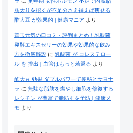
ラ
に
更年期 女性ホルモン 不足で内蔵脂
肪太りを招くが不足分さえ補えば痩せる
酢大豆 が効果的 | 健康マニア
より
善玉元気の口コミ・評判まとめ！乳酸菌
発酵エキスゼリーの効果や効果的な飲み
方を徹底解説
に
乳酸菌 が コレステロー
ル を 排出 | 血管はもっと若返る
より
酢大豆 効果 ダブルパワーで便秘とサヨナ
ラ
に
無駄な脂肪を燃やし細胞を修復する
レシチン が豊富で脂肪肝を予防 | 健康メ
モ
より