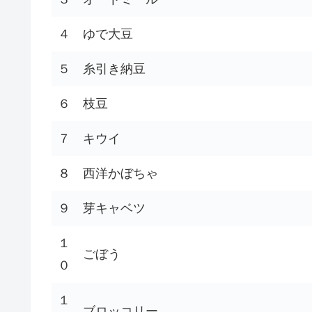
４
ゆで大豆
５
糸引き納豆
６
枝豆
７
キウイ
８
西洋かぼちゃ
９
芽キャベツ
１
ごぼう
０
１
ブロッコリー