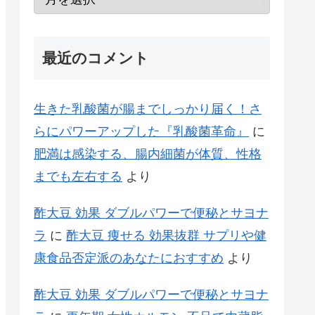
最近のコメント
生きた乳酸菌が腸までしっかり届く！さ
らにパワーアップした『乳酸菌革命』
に
肥満は感染する、腸内細菌が体質、性格
までも左右する
より
酢大豆 効果 ダブルパワーで便秘とサヨナ
ラ
に
酢大豆 痩せる 効果抜群 サプリや健
康食品否定派のあなたにおすすめ
より
酢大豆 効果 ダブルパワーで便秘とサヨナ