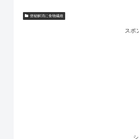
便秘解消に食物繊維
スポ
シ