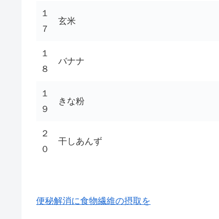
１
玄米
７
１
バナナ
８
１
きな粉
９
２
干しあんず
０
便秘解消に食物繊維の摂取を