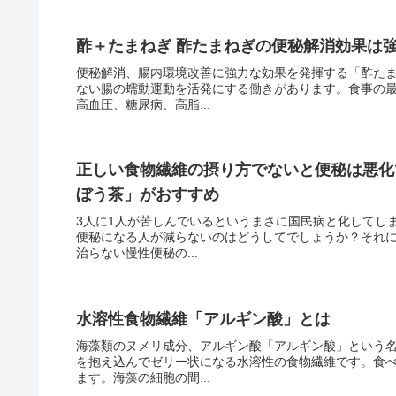
酢＋たまねぎ 酢たまねぎの便秘解消効果は
便秘解消、腸内環境改善に強力な効果を発揮する「酢た
ない腸の蠕動運動を活発にする働きがあります。食事の
高血圧、糖尿病、高脂...
正しい食物繊維の摂り方でないと便秘は悪化
ぼう茶」がおすすめ
3人に1人が苦しんでいるというまさに国民病と化してし
便秘になる人が減らないのはどうしてでしょうか？それ
治らない慢性便秘の...
水溶性食物繊維「アルギン酸」とは
海藻類のヌメリ成分、アルギン酸「アルギン酸」という
を抱え込んでゼリー状になる水溶性の食物繊維です。食
ます。海藻の細胞の間...