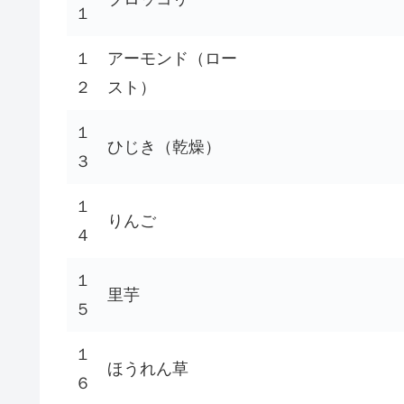
１
１
アーモンド（ロー
２
スト）
１
ひじき（乾燥）
３
１
りんご
４
１
里芋
５
１
ほうれん草
６