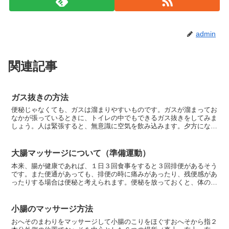
admin
関連記事
ガス抜きの方法
便秘じゃなくても、ガスは溜まりやすいものです。ガスが溜まってお
なかが張っているときに、トイレの中でもできるガス抜きをしてみま
しょう。人は緊張すると、無意識に空気を飲み込みます。夕方になっ
ておなかが張ってくるのは、この飲み込んだ空気が原因だと...
大腸マッサージについて（準備運動）
本来、腸が健康であれば、１日３回食事をすると３回排便があるそう
です。また便通があっても、排便の時に痛みがあったり、残便感があ
ったりする場合は便秘と考えられます。便秘を放っておくと、体の冷
えや肩こり、気分がイライラする、眠れないなど、おなか以...
小腸のマッサージ方法
おへそのまわりをマッサージして小腸のこりをほぐすおへそから指２