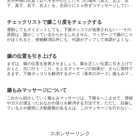
本分外側の位置でおへそを中心とした６つの場所（真上、左上、左
下、真下、右下、右上）を、左回りに１ヵ所ずつマッサージしていき
ましょう。指の使い方爪や指先で押すのではなく、指の腹を使...
チェックリストで腸こり度をチェックする
運動してもダイエットしても、下腹ポッコリが改善されない･･･その
原因は、腸がこっているからかもしれません。マッサージで腸のこり
がほぐれると、便秘解消以外にも、代謝がアップして体調がよくなり
肌もキレイになるでしょう。まずは、下のチェックリスト...
腸の位置を引き上げる
まずは、腸の位置を改善させましょう。腸を正しい位置に引き上げて
おくと、次に行う「こり」をとるマッサージの効果が、さらに期待で
きます。下腹ポッコリを解消するポーズ（基本のポーズ）腸もみマッ
サージの基本になるポーズです。仰向けになり、腰を持ち上...
腸もみマッサージについて
これから紹介していく腸もみマッサージは、下腹をへこませて、便秘
やガスが溜まったおなかの張りを解消する方法です。ただし、妊娠し
ている人や腹部に大動脈瘤がある人は、このマッサージを行わないで
ください。腸の下垂を引き上げる健康な臓器は、体の中の正...
スポンサーリンク