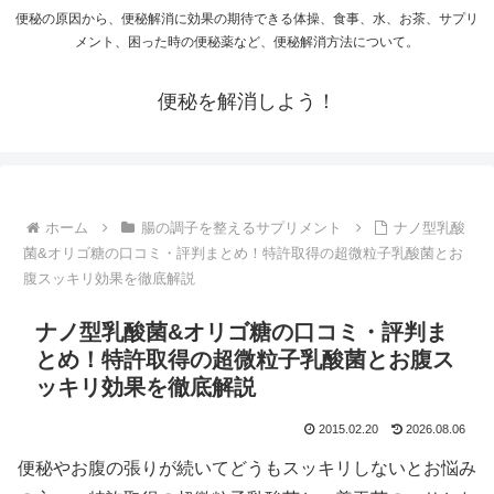
便秘の原因から、便秘解消に効果の期待できる体操、食事、水、お茶、サプリ
メント、困った時の便秘薬など、便秘解消方法について。
便秘を解消しよう！
ホーム
腸の調子を整えるサプリメント
ナノ型乳酸
菌&オリゴ糖の口コミ・評判まとめ！特許取得の超微粒子乳酸菌とお
腹スッキリ効果を徹底解説
ナノ型乳酸菌&オリゴ糖の口コミ・評判ま
とめ！特許取得の超微粒子乳酸菌とお腹ス
ッキリ効果を徹底解説
2015.02.20
2026.08.06
便秘やお腹の張りが続いてどうもスッキリしないとお悩み