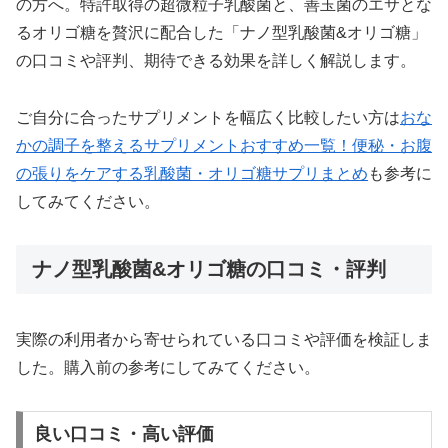
の方へ。特許取得の超微粒子乳酸菌と、善玉菌のエサとな
るオリゴ糖を贅沢に配合した「ナノ型乳酸菌&オリゴ糖」
の口コミや評判、期待できる効果を詳しく解説します。
ご自分に合ったサプリメントを幅広く比較したい方は
おな
かの調子を整えるサプリメントおすすめ一覧！便秘・お腹
の張りをケアする乳酸菌・オリゴ糖サプリまとめ
も参考に
してみてください。
ナノ型乳酸菌&オリゴ糖の口コミ・評判
実際の利用者から寄せられている口コミや評価を検証しま
した。購入前の参考にしてみてください。
良い口コミ・高い評価