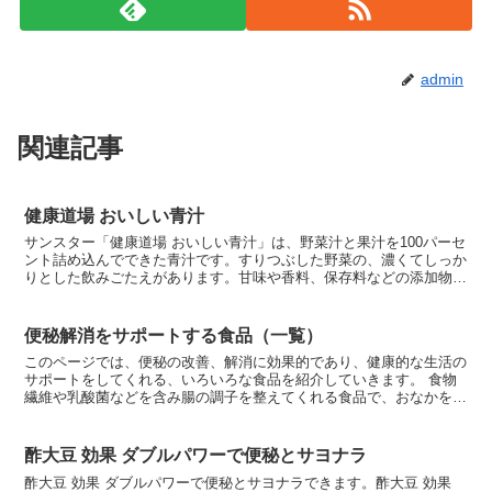
admin
関連記事
健康道場 おいしい青汁
サンスター「健康道場 おいしい青汁」は、野菜汁と果汁を100パーセ
ント詰め込んでできた青汁です。すりつぶした野菜の、濃くてしっか
りとした飲みごたえがあります。甘味や香料、保存料などの添加物を
一切使用せず、ブロッコリー、ケールといったアブラナ...
便秘解消をサポートする食品（一覧）
このページでは、便秘の改善、解消に効果的であり、健康的な生活の
サポートをしてくれる、いろいろな食品を紹介していきます。 食物
繊維や乳酸菌などを含み腸の調子を整えてくれる食品で、おなかをス
ッキリさせましょう。酢大豆 ダブルパワーで便秘とサヨナ...
酢大豆 効果 ダブルパワーで便秘とサヨナラ
酢大豆 効果 ダブルパワーで便秘とサヨナラできます。酢大豆 効果