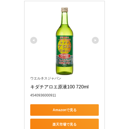
ウエルネスジャパン
キダチアロエ原液100 720ml
4540936000911
Amazonで見る
楽天市場で見る