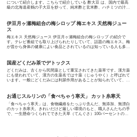
について紹介します。こちらで紹介している 酢大豆 は、国内で最高
級の北海道産鶴の子大豆を炒って、純米酢と玄米酢、ハチミツの汁に
漬け込んでいます。お酢は、穀物や果物に酢酸菌を加...
伊豆月ヶ瀬梅組合の梅シロップ 梅エキス 天然梅ジュー
ス
梅エキス 天然梅ジュース 伊豆月ヶ瀬梅組合の梅シロップ の紹介で
す。テレビ番組でも取り上げられたりしていて、話題の梅エキス。梅
が昔から身体の健康によい食品とされているのは知っている人も多い
でしょう。エキスはエキスでも、こちらは、甘酸っぱいさ...
国産どくだみ茶でデトックス
どくだみは、古くから民間薬として重宝されてきた薬草です。漢方薬
にも使われていて、漢方の生薬名では十薬（じゅうやく）と呼ばれて
います。一般にどくだみには利尿作用があることが知られていて、ど
くだみ茶としてもたくさん販売されています。数あるお茶の...
お通じスルリンの「食べちゃう寒天」 カット糸寒天
「食べちゃう寒天」は、食物繊維をたっぷり含んだ、無添加、無漂白
のカット糸寒天。きれいだけど厳しい環境のもと、職人さんたちの手
で、一生懸命つくられてできた天草（てんぐさ）100パーセントの寒
天です。みなさんは毎日の食事で食物繊維、足りてますか...