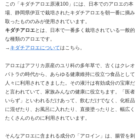
この「キダチアロエ原液100」には、日本でのアロエの本
場、静岡県伊豆で栽培されたキダチアロエを朝一番に摘み
取ったもののみが使用されています。
キダチアロエ
とは、日本で一番多く栽培されている一般的
な種類のアロエです。
→
キダチアロエについて
はこちら。
アロエはアフリカ原産のユリ科の多年草で、古くはクレオ
パトラの時代から、あらゆる健康維持に役立つ食品として
人々に利用されてきました。その液汁は有効成分の宝庫だ
と言われていて、家族みんなの健康に役立ちます。「医者
いらず」といわれるだけあって、飲むだけでなく、化粧品
に混ぜたり、お風呂に入れたり、直接塗ったりと、幅広く
たくさんのものに利用されています。
そんなアロエに含まれる成分の「アロイン」は、腸管を刺