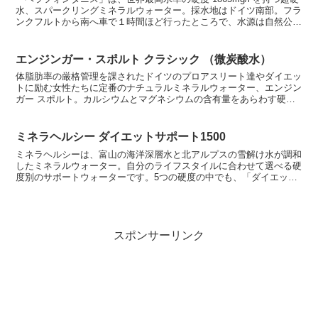
水、スパークリングミネラルウォーター。採水地はドイツ南部。フラ
ンクフルトから南へ車で１時間ほど行ったところで、水源は自然公園
の中にあり『フォンタニススプリング』とよばれ...
エンジンガー・スポルト クラシック （微炭酸水）
体脂肪率の厳格管理を課されたドイツのプロアスリート達やダイエッ
トに励む女性たちに定番のナチュラルミネラルウォーター、エンジン
ガー スポルト。カルシウムとマグネシウムの含有量をあらわす硬度
は、なんと1,828mg/L。1,000mgを超える超...
ミネラヘルシー ダイエットサポート1500
ミネラヘルシーは、富山の海洋深層水と北アルプスの雪解け水が調和
したミネラルウォーター。自分のライフスタイルに合わせて選べる硬
度別のサポートウォーターです。5つの硬度の中でも、「ダイエット
サポート1500」は一番高い1500の硬度をもち、マグ...
スポンサーリンク