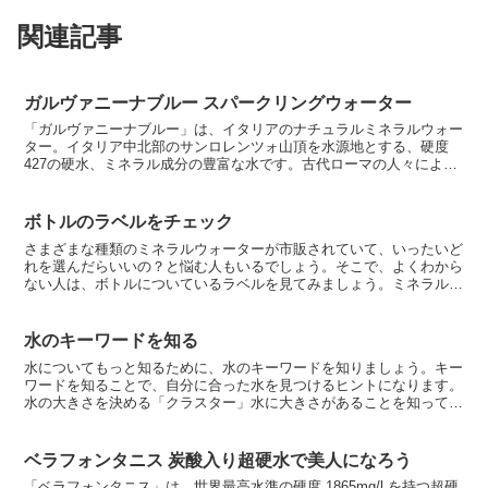
関連記事
ガルヴァニーナブルー スパークリングウォーター
「ガルヴァニーナブルー」は、イタリアのナチュラルミネラルウォー
ター。イタリア中北部のサンロレンツォ山頂を水源地とする、硬度
427の硬水、ミネラル成分の豊富な水です。古代ローマの人々によっ
て発見されたという歴史の古い水源で、その頃から『パラデ...
ボトルのラベルをチェック
さまざまな種類のミネラルウォーターが市販されていて、いったいど
れを選んだらいいの？と悩む人もいるでしょう。そこで、よくわから
ない人は、ボトルについているラベルを見てみましょう。ミネラルウ
ォーターのラベルには、原材料名、原産国、採水地、栄養成...
水のキーワードを知る
水についてもっと知るために、水のキーワードを知りましょう。キー
ワードを知ることで、自分に合った水を見つけるヒントになります。
水の大きさを決める「クラスター」水に大きさがあることを知ってい
ますか？水は2つの水素と1つの酸素がくっついてできてい...
ベラフォンタニス 炭酸入り超硬水で美人になろう
「ベラフォンタニス」は、世界最高水準の硬度 1865mg/l を持つ超硬