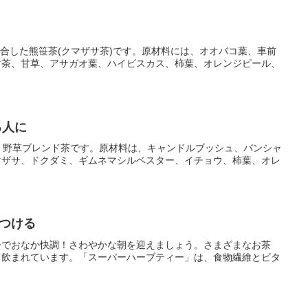
配合した熊笹茶(クマザサ茶)です。原材料には、オオバコ葉、車前
マ茶、甘草、アサガオ葉、ハイビスカス、柿葉、オレンジピール、
る人に
、野草ブレンド茶です。原材料は、キャンドルブッシュ、バンシャ
マザサ、ドクダミ、ギムネマシルベスター、イチョウ、柿葉、オレ
つける
ーでおなか快調！さわやかな朝を迎えましょう。さまざまなお茶
て飲まれています。「スーパーハーブティー」は、食物繊維とビタ