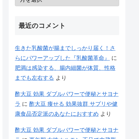
最近のコメント
生きた乳酸菌が腸までしっかり届く！さ
らにパワーアップした『乳酸菌革命』
に
肥満は感染する、腸内細菌が体質、性格
までも左右する
より
酢大豆 効果 ダブルパワーで便秘とサヨナ
ラ
に
酢大豆 痩せる 効果抜群 サプリや健
康食品否定派のあなたにおすすめ
より
酢大豆 効果 ダブルパワーで便秘とサヨナ