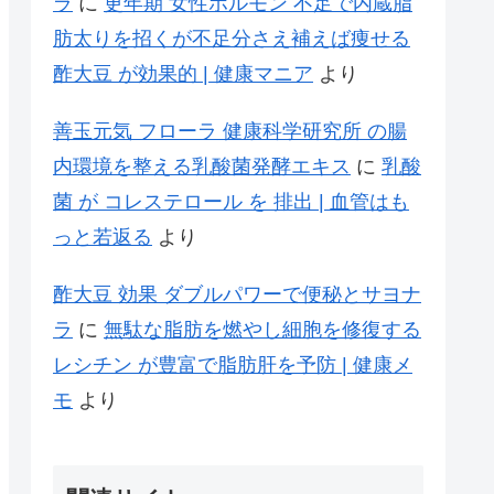
ラ
に
更年期 女性ホルモン 不足で内蔵脂
肪太りを招くが不足分さえ補えば痩せる
酢大豆 が効果的 | 健康マニア
より
善玉元気 フローラ 健康科学研究所 の腸
内環境を整える乳酸菌発酵エキス
に
乳酸
菌 が コレステロール を 排出 | 血管はも
っと若返る
より
酢大豆 効果 ダブルパワーで便秘とサヨナ
ラ
に
無駄な脂肪を燃やし細胞を修復する
レシチン が豊富で脂肪肝を予防 | 健康メ
モ
より