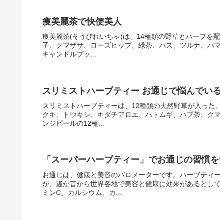
痩美麗茶で快便美人
痩美麗茶(そうびれいちゃ)は、14種類の野草とハーブを
子、クマザサ、ローズヒップ、緑茶、ハス、ツルナ、ハ
キャンドルブッ...
スリミストハーブティー お通じで悩んでい
スリミストハーブティーは、12種類の天然野草が入った
クキ、トウキシ、キダチアロエ、ハトムギ、ハブ茶、ク
ンジピールの12種...
「スーパーハーブティー」でお通じの習慣を
お通じは、健康と美容のバロメーターです。ハーブティ
が、遙か昔から世界各地で美容と健康に効果があるとし
ミンC、カルシウム、カ...