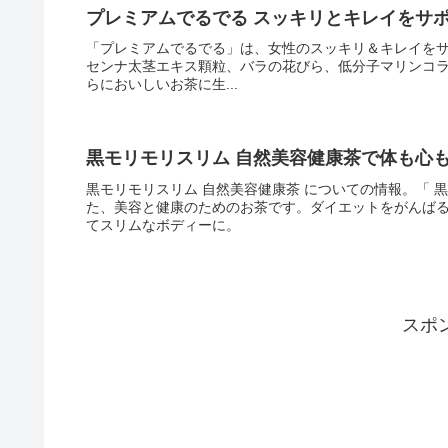
プレミアムでるでる スッキリとキレイをサ
「プレミアムでるでる」は、女性のスッキリ＆キレイを
センナ太茎エキス顆粒、バラの花びら、低分子マリンコ
らにおいしいお茶に生...
黒モリモリスリム 自然美容健康茶で体も心
黒モリモリスリム 自然美容健康茶 についての情報。「 黒
た、美容と健康のためのお茶です。ダイエットをがんば
てスリムなボディーに。
スポ