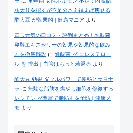
ラ
に
更年期 女性ホルモン 不足で内蔵脂
肪太りを招くが不足分さえ補えば痩せる
酢大豆 が効果的 | 健康マニア
より
善玉元気の口コミ・評判まとめ！乳酸菌
発酵エキスゼリーの効果や効果的な飲み
方を徹底解説
に
乳酸菌 が コレステロー
ル を 排出 | 血管はもっと若返る
より
酢大豆 効果 ダブルパワーで便秘とサヨナ
ラ
に
無駄な脂肪を燃やし細胞を修復する
レシチン が豊富で脂肪肝を予防 | 健康メ
モ
より