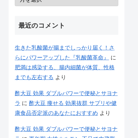
最近のコメント
生きた乳酸菌が腸までしっかり届く！さ
らにパワーアップした『乳酸菌革命』
に
肥満は感染する、腸内細菌が体質、性格
までも左右する
より
酢大豆 効果 ダブルパワーで便秘とサヨナ
ラ
に
酢大豆 痩せる 効果抜群 サプリや健
康食品否定派のあなたにおすすめ
より
酢大豆 効果 ダブルパワーで便秘とサヨナ